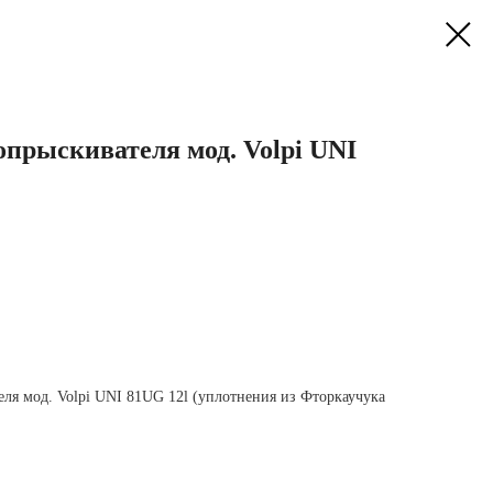
прыскивателя мод. Volpi UNI
еля мод. Volpi UNI 81UG 12l (уплотнения из Фторкаучука