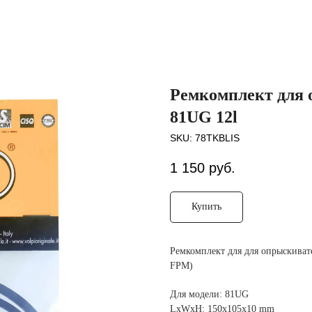
Ремкомплект для о
81UG 12l
SKU:
78TKBLIS
1 150
руб.
Купить
Ремкомплект для для опрыскиват
FPM)
Для модели: 81UG
LxWxH: 150x105x10 mm