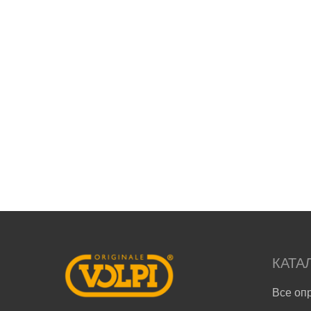
КАТА
Все оп