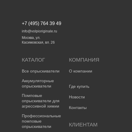
+7 (495) 764 39 49
info@volpioriginale.ru
Москва, ул.
Касимовская, вл. 26
КАТАЛОГ
КОМПАНИЯ
Все опрыскиватели
О компании
Аккумуляторные
опрыскиватели
Где купить
Профессиональный
Помповые
Новости
опрыскиватели для
ранцевый опрыскиватель
агрессивной химии
Контакты
модель Volpi Record 95UG
Профессиональные
помповые
Для садоводства, дезинсекции,
КЛИЕНТАМ
опрыскиватели
дезинсекции и промышленного