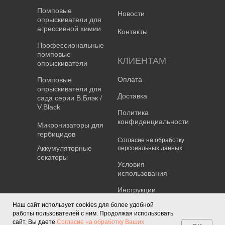
Помповые
Новости
опрыскиватели для
агрессивной химии
Контакты
Профессиональные
помповые
КЛИЕНТАМ
опрыскиватели
Оплата
Помповые
опрыскиватели для
Доставка
сада серии В.Блэк /
V.Black
Политика
конфиденциальности
Микронизаторы для
гербицидов
Согласие на обработку
Аккумуляторные
персональных данных
секаторы
Условия
использования
Инструкции
Наш сайт использует cookies для более удобной
работы пользователей с ним. Продолжая использовать
сайт, Вы даете
Согласие на обработку Ваших