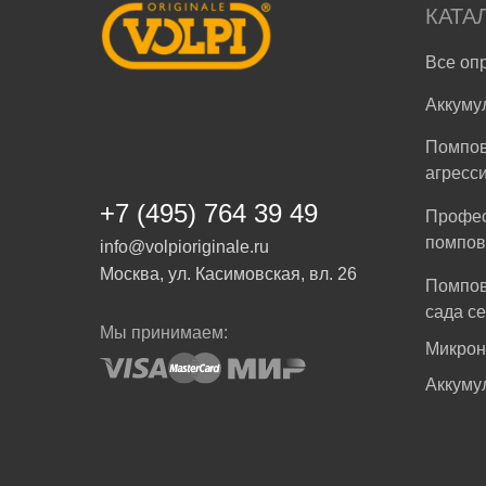
КАТА
Все оп
Аккуму
Помпов
агресс
+7 (495) 764 39 49
Профе
помпов
info@volpioriginale.ru
Москва, ул. Касимовская, вл. 26
Помпов
сада се
Мы принимаем:
Микрон
Аккуму